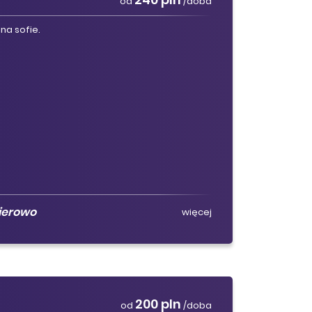
d
od
/doba
na sofie.
ierowo
więcej
200 pln
od
/doba