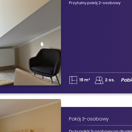
Przytulny pokój 2-osobowy
Pob
19 m²
2 os.
Pokój 3-osobowy
Duży pokój 3-osobowy na drugim