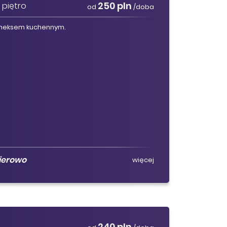
250 pln
 piętro
od
/doba
aneksem kuchennym.
ierowo
więcej
240 pln