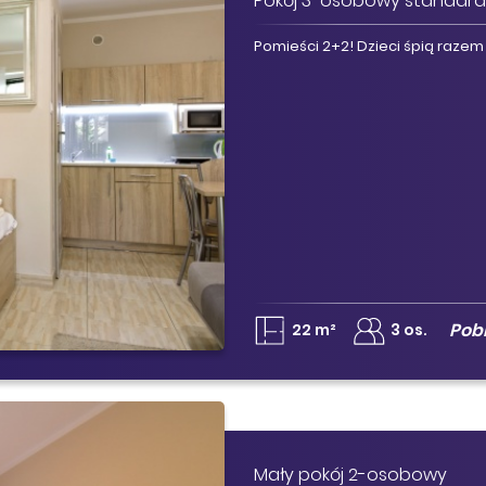
Pokój 3-osobowy standar
Pomieści 2+2! Dzieci śpią razem 
Pob
22 m²
3 os.
Mały pokój 2-osobowy