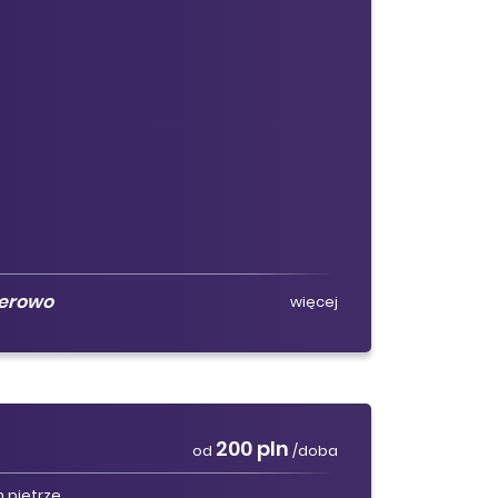
ierowo
więcej
200 pln
od
/doba
 piętrze.