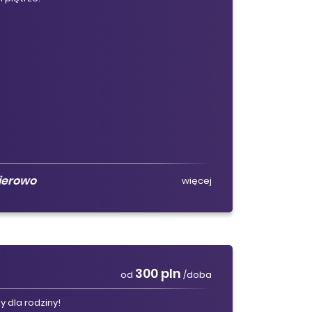
ierowo
więcej
300 pln
od
/doba
y dla rodziny!