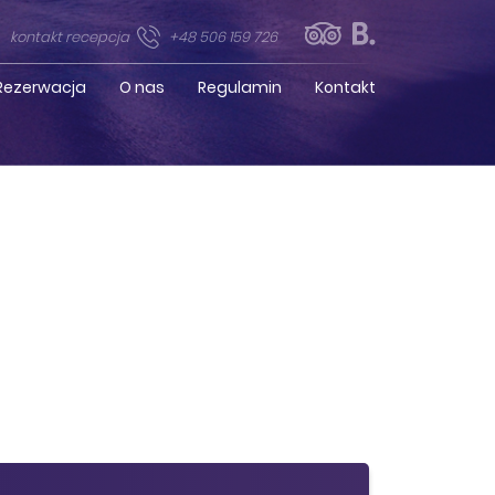
kontakt recepcja
+48 506 159 726
 Rezerwacja
O nas
Regulamin
Kontakt