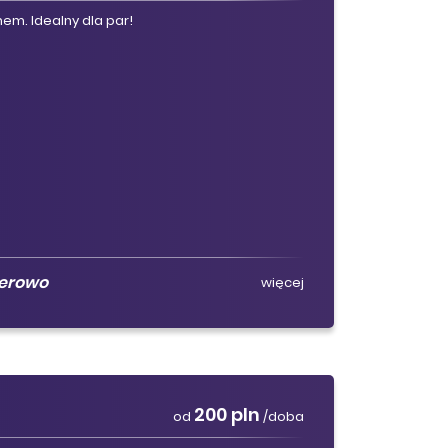
em. Idealny dla par!
ierowo
więcej
200 pln
od
/doba