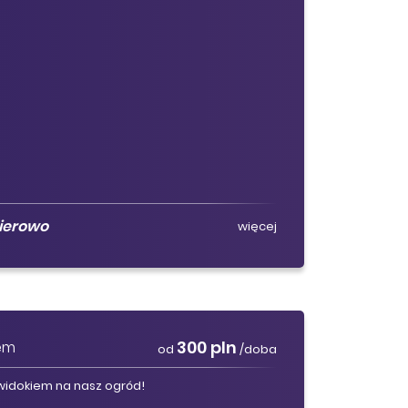
ierowo
więcej
300 pln
em
od
/doba
widokiem na nasz ogród!