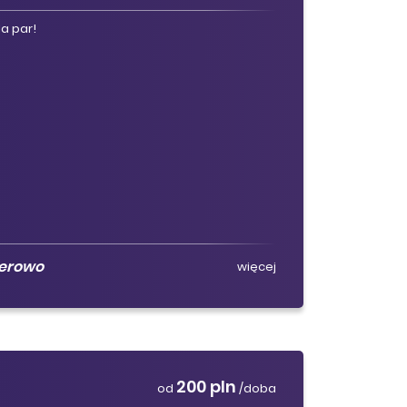
a par!
ierowo
więcej
200 pln
od
/doba