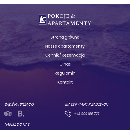
Strona główna
Nasze apartamenty
Cennik / Rezerwacja
O nas
Regulamin
Kontakt
BĄDŹ NA BIEŻĄCO
MASZ PYTANIA? ZADZWOŃ
+48 506 159 726
NAPISZ DO NAS