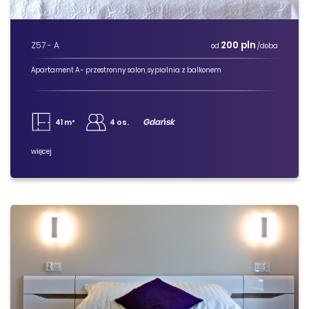
200 pln
Z57 - A
od
/doba
Apartament A - przestronny salon, sypialnia z balkonem
Gdańsk
41 m²
4 os.
więcej