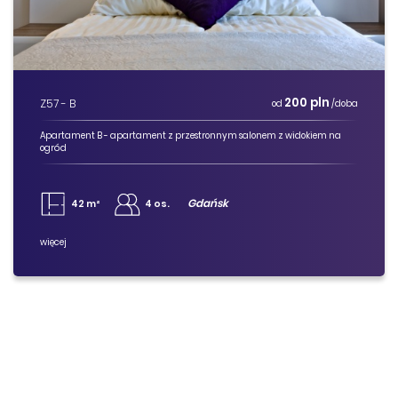
200 pln
Z57 - B
od
/doba
Apartament B - apartament z przestronnym salonem z widokiem na
ogród
Gdańsk
42 m²
4 os.
więcej